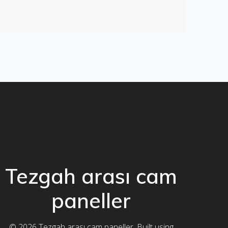
Tezgah arası cam
paneller
© 2026 Tezgah arası cam paneller. Built using