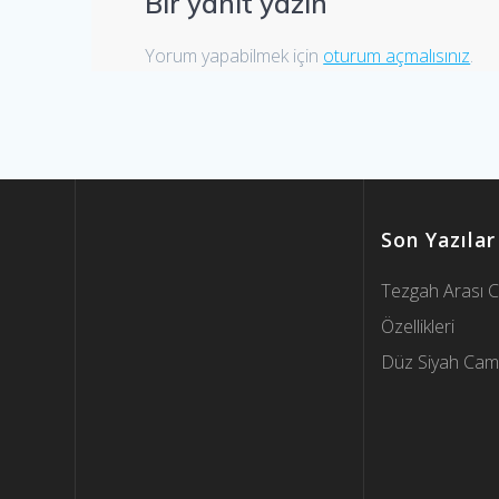
Bir yanıt yazın
Yorum yapabilmek için
oturum açmalısınız
.
Son Yazılar
Tezgah Arası 
Özellikleri
Düz Siyah Cam