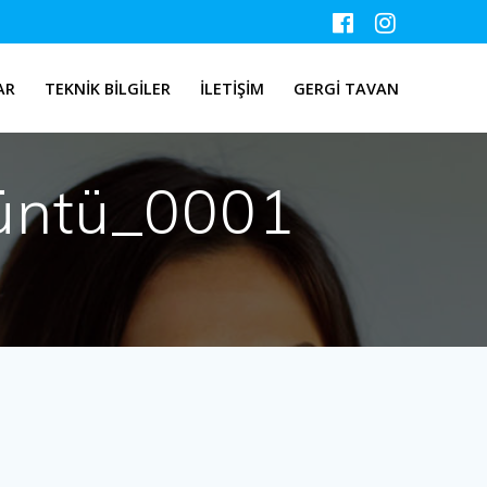
AR
TEKNIK BILGILER
İLETIŞIM
GERGİ TAVAN
üntü_0001