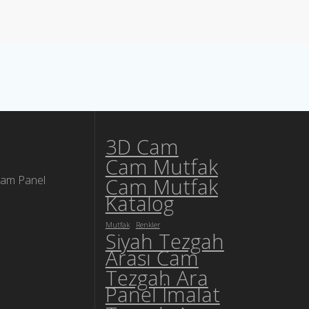
3D Cam
Cam Mutfak
Cam Panel
Cam Mutfak
Katalog
Mutfak
Renkler
Siyah Tezgah
Arası Cam
Tezgah Ara
Panel İmalat